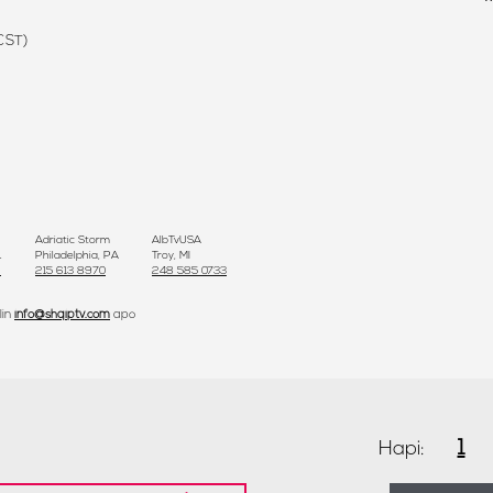
CST)
Adriatic Storm
AlbTvUSA
L
Philadelphia, PA
Troy, MI
2
215 613 8970
248 585 0733
lin
info@shqiptv.com
apo
1
Hapi: