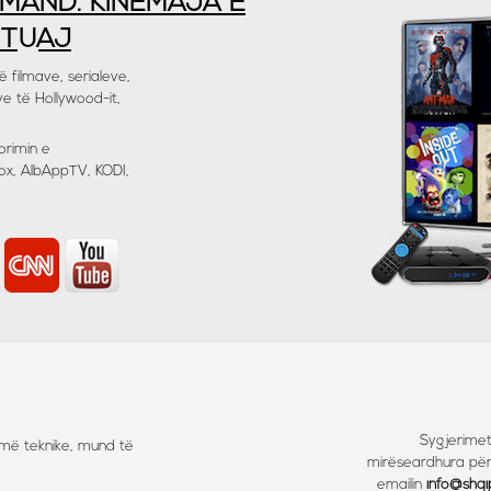
EMAND. KINEMAJA E
 TUAJ
 filmave, serialeve,
ve të Hollywood-it,
orimin e
Box, AlbAppTV, KODI,
Sygjerimet
hmë teknike, mund të
mirëseardhura për 
emailin
info@shq