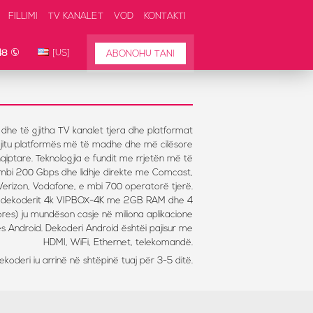
FILLIMI
TV KANALET
VOD
KONTAKTI
48
[US]
ABONOHU TANI
ng dhe të gjitha TV kanalet tjera dhe platformat
jitu platformës më të madhe dhe më cilësore
qiptare. Teknologjia e fundit me rrjetën më të
bi 200 Gbps dhe lidhje direkte me Comcast,
Verizon, Vodafone, e mbi 700 operatorë tjerë.
 dekoderit 4k VIPBOX-4K me 2GB RAM dhe 4
res) ju mundëson casje në miliona aplikacione
 Android. Dekoderi Android ështëi pajisur me
HDMI, WiFi, Ethernet, telekomandë.
koderi iu arrinë në shtëpinë tuaj për 3-5 ditë.