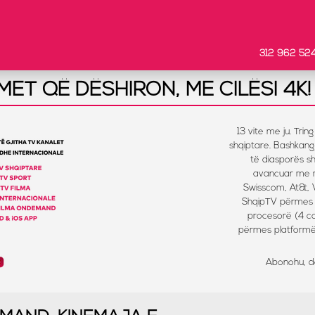
312 962 52
ET QË DËSHIRON, ME CILËSI 4K!
13 vite me ju. Tri
shqiptare. Bashkang
të diasporës sh
avancuar me m
Swisscom, At&t, 
ShqipTV përmes
procesorë (4 co
përmes platformës
Abonohu, de