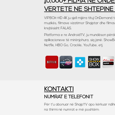
10,000+ FILMA NË OND
VËRTETË NË SHTËPINË
VIPBOX-HD 4K ju sjell mijëra tituj OnDemand të
muzikës, filmave vizatimor Shqiptar dhe filma
krejtësisht FALAS.
Platforma e re AndroidTV, ju mundëson përd
aplikacioneve të mirënjohura, siq janë: Show
Netflix, HBO Go, Crackle, YouTube, etj.
KONTAKTI
NUMRAT E TELEFONIT
Për t'u abonuar në ShqipTV apo kërkuar ndi
na thirrni në numrat e më poshtëm: