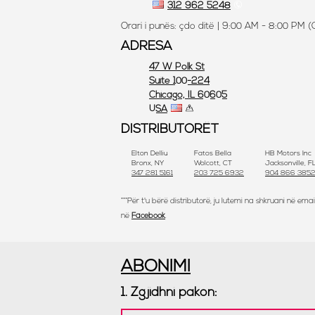
312 962 5248
Orari i punës: çdo ditë |
9:00 AM - 8:00 PM (
ADRESA
47 W Polk St
Suite 100-224
Chicago, IL 60605
USA
DISTRIBUTORËT
Elton Delliu
Fatos Bella
HB Motors Inc
Bronx, NY
Wolcott, CT
Jacksonville, F
347 281 5161
203 725 6932
904 866 385
***Për t'u bërë distributorë, ju lutemi na shkruani në emai
në
Facebook
.
ABONIMI
1. Zgjidhni pakon: