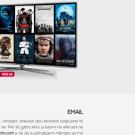
EMAIL
, vërejtjet, ankesat apo lavdatat tuaja jane të
ne. Për të gjitha këto ju lutemi na shkruani në
iptv.com
e ne do ju përgjigjemi mbrapa sa më